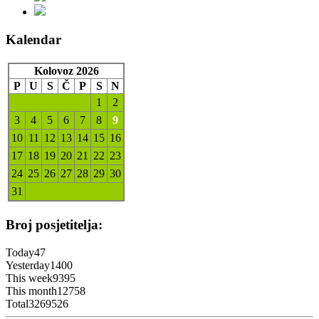
Kalendar
Kolovoz 2026
P
U
S
Č
P
S
N
1
2
3
4
5
6
7
8
9
10
11
12
13
14
15
16
17
18
19
20
21
22
23
24
25
26
27
28
29
30
31
Broj posjetitelja:
Today
47
Yesterday
1400
This week
9395
This month
12758
Total
3269526