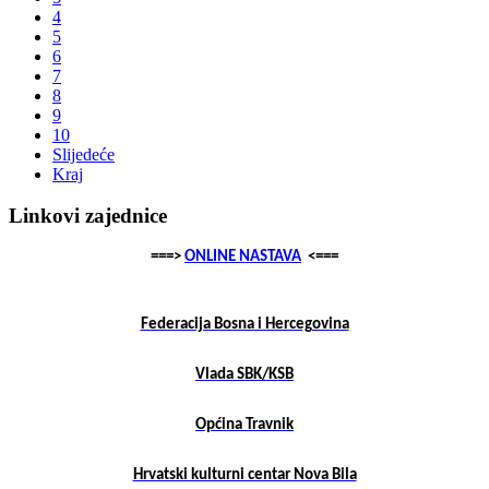
4
5
6
7
8
9
10
Slijedeće
Kraj
Linkovi zajednice
===>
ONLINE NASTAVA
<===
Federacija Bosna i Hercegovina
Vlada SBK/KSB
Općina Travnik
Hrvatski kulturni centar Nova Bila