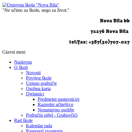
"Ne učimo za školu, nego za život."
Nova Bila bb
72276 Nova Bila
tel/fax: +387(30)707-027
Glavni meni
Naslovna
O školi
Novosti
Povijest škole
Upisno područje
Osobna karta
Djelatnici
Predmetni nastavnici/e
Razredni učitelji/ce
Nenastavno osoblje
Područni odjel - Grahovčići
Rad škole
Kalendar rada
Raspored zvonjenja