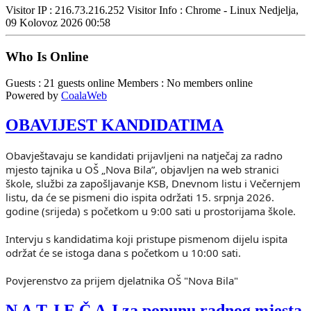
Visitor IP : 216.73.216.252
Visitor Info : Chrome - Linux
Nedjelja,
09 Kolovoz 2026 00:58
Who Is Online
Guests : 21 guests online
Members : No members online
Powered by
CoalaWeb
OBAVIJEST KANDIDATIMA
Obavještavaju se kandidati prijavljeni na natječaj za radno
mjesto tajnika u OŠ „Nova Bila”, objavljen na web stranici
škole, službi za zapošljavanje KSB, Dnevnom listu i Večernjem
listu, da će se pismeni dio ispita održati 15. srpnja 2026.
godine (srijeda) s početkom u 9:00 sati u prostorijama škole.
Intervju s kandidatima koji pristupe pismenom dijelu ispita
održat će se istoga dana s početkom u 10:00 sati.
Povjerenstvo za prijem djelatnika OŠ "Nova Bila"
N A T J E Č A J za popunu radnog mjesta