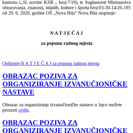
kantonu („Sl. novine KSB „ broj:7/19)
, te Suglasnosti Ministarstva
obrazovanja, znanosti, mladih, kulture i športa broj:03-30-14/26-195
od 29. 6. 2026. godine OŠ „Nova Bila“ Nova Bila raspisuje:
N A T J E Č A J
za popunu radnog mjesta
Opširnije:N A T J E Č A J za popunu radnog mjesta
OBRAZAC POZIVA ZA
ORGANIZIRANJE IZVANUČIONIČKE
NASTAVE
Obrazac za organiziranje izvanučioničke nastave u Jajce možete
preuzeti
ovdje
.
OBRAZAC POZIVA ZA
ORGANIZIRANJE IZVANUČIONIČKE