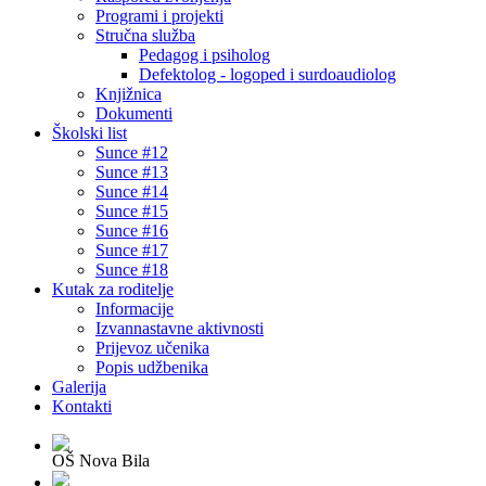
Programi i projekti
Stručna služba
Pedagog i psiholog
Defektolog - logoped i surdoaudiolog
Knjižnica
Dokumenti
Školski list
Sunce #12
Sunce #13
Sunce #14
Sunce #15
Sunce #16
Sunce #17
Sunce #18
Kutak za roditelje
Informacije
Izvannastavne aktivnosti
Prijevoz učenika
Popis udžbenika
Galerija
Kontakti
OŠ Nova Bila