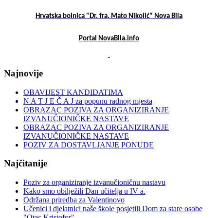
Hrvatska bolnica "Dr. fra. Mato Nikolić" Nova Bila
Portal NovaBila.info
Najnovije
OBAVIJEST KANDIDATIMA
N A T J E Č A J za popunu radnog mjesta
OBRAZAC POZIVA ZA ORGANIZIRANJE
IZVANUČIONIČKE NASTAVE
OBRAZAC POZIVA ZA ORGANIZIRANJE
IZVANUČIONIČKE NASTAVE
POZIV ZA DOSTAVLJANJE PONUDE
Najčitanije
Poziv za organiziranje izvanučioničnu nastavu
Kako smo obilježili Dan učitelja u IV a.
Održana priredba za Valentinovo
Učenici i djelatnici naše škole posjetili Dom za stare osobe
"Otac Kristofor"