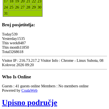
17
18
19
20
21
22
23
24
25
26
27
28
29
30
31
Broj posjetitelja:
Today
539
Yesterday
1535
This week
8487
This month
11850
Total
3268618
Visitor IP : 216.73.217.2
Visitor Info : Chrome - Linux
Subota, 08
Kolovoz 2026 09:20
Who Is Online
Guests : 41 guests online
Members : No members online
Powered by
CoalaWeb
Upisno područje