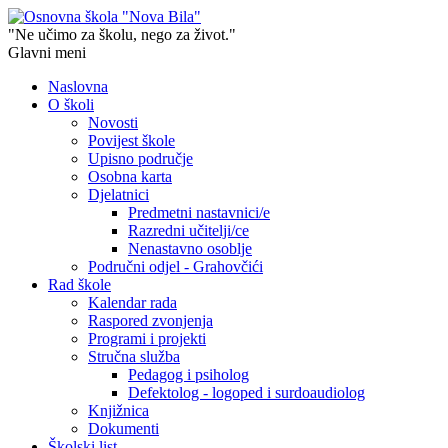
"Ne učimo za školu, nego za život."
Glavni meni
Naslovna
O školi
Novosti
Povijest škole
Upisno područje
Osobna karta
Djelatnici
Predmetni nastavnici/e
Razredni učitelji/ce
Nenastavno osoblje
Područni odjel - Grahovčići
Rad škole
Kalendar rada
Raspored zvonjenja
Programi i projekti
Stručna služba
Pedagog i psiholog
Defektolog - logoped i surdoaudiolog
Knjižnica
Dokumenti
Školski list