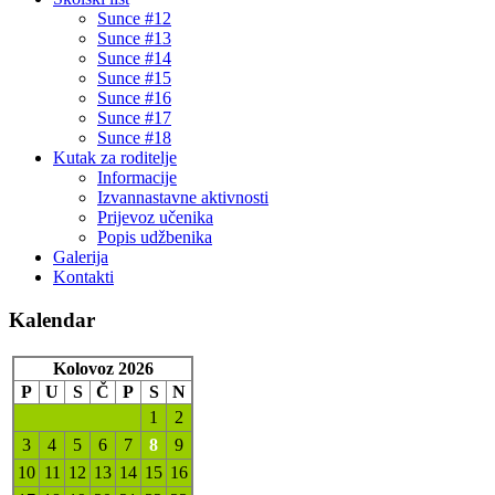
Sunce #12
Sunce #13
Sunce #14
Sunce #15
Sunce #16
Sunce #17
Sunce #18
Kutak za roditelje
Informacije
Izvannastavne aktivnosti
Prijevoz učenika
Popis udžbenika
Galerija
Kontakti
Kalendar
Kolovoz 2026
P
U
S
Č
P
S
N
1
2
3
4
5
6
7
8
9
10
11
12
13
14
15
16