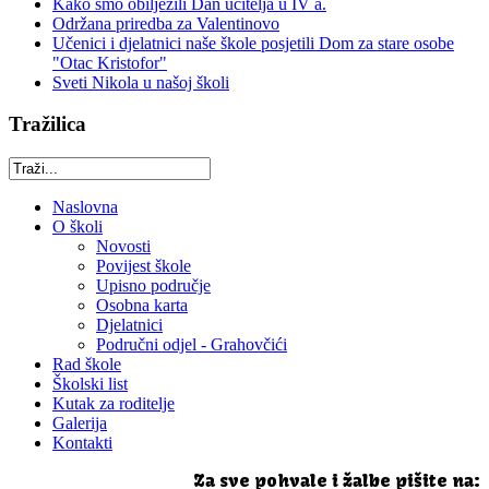
Kako smo obilježili Dan učitelja u IV a.
Održana priredba za Valentinovo
Učenici i djelatnici naše škole posjetili Dom za stare osobe
"Otac Kristofor"
Sveti Nikola u našoj školi
Tražilica
Naslovna
O školi
Novosti
Povijest škole
Upisno područje
Osobna karta
Djelatnici
Područni odjel - Grahovčići
Rad škole
Školski list
Kutak za roditelje
Galerija
Kontakti
Za sve pohvale i žalbe pišite na: